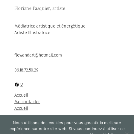
Floriane Pasquier, artiste
Médiatrice artistique et énergétique
Artiste Illustratrice
flowandart@hotmail.com
06.18.72.50.29
Facebook
Instagram
Accueil
Me contacter
Accueil
Nous utilisons des cookies pour vous garantir la meilleure
expérience sur notre site web. Si vous continuez à utiliser ce
Propulsé par
WordPress
avec
WooCommerce