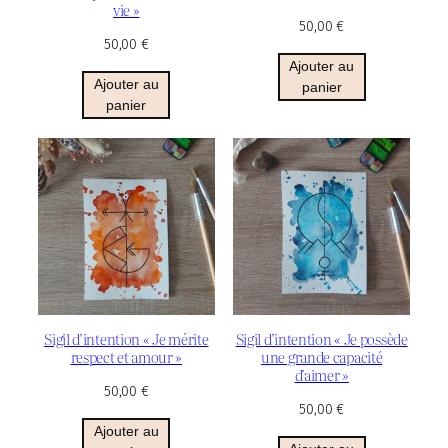
vie »
50,00
€
50,00
€
Ajouter au
Ajouter au
panier
panier
Sigil d’intention « Je mérite
Sigil d’intention « Je possède
respect et amour »
une grande capacité
d’aimer »
50,00
€
50,00
€
Ajouter au