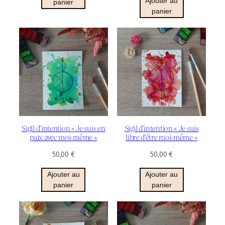
Ajouter au
panier
panier
Sigil d’intention « Je suis en
Sigil d’intention « Je suis
paix avec moi-même »
libre d’être moi-même »
50,00
€
50,00
€
Ajouter au
Ajouter au
panier
panier