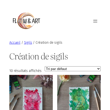
Aller
au
contenu
Accueil
/
Sigils
/ Création de sigils
Création de sigils
10 résultats affichés