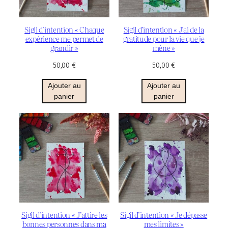
Sigil d’intention « Chaque
Sigil d’intention « J’ai de la
expérience me permet de
gratitude pour la vie que je
grandir »
mène »
50,00
€
50,00
€
Ajouter au
Ajouter au
panier
panier
Sigil d’intention « J’attire les
Sigil d’intention « Je dépasse
bonnes personnes dans ma
mes limites »