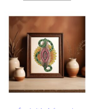
30,00 €
à
65,00 €