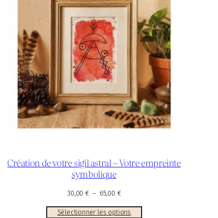
Création de votre sigil astral – Votre empreinte
symbolique
Plage
30,00
€
–
65,00
€
de
Sélectionner les options
prix :